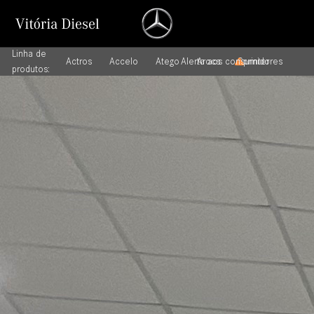
Linha de
Actros
Accelo
Atego
Alerta aos consumidores
Arocs
Sprinter
produtos: