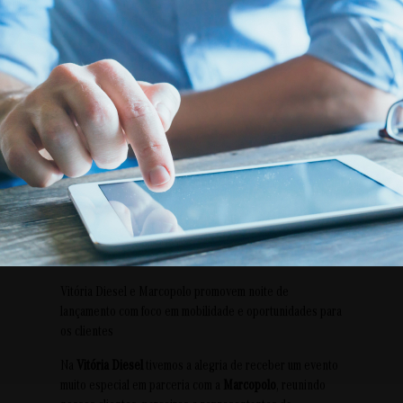
Vitória Diesel e Marcopolo promovem noite de
lançamento com foco em mobilidade e oportunidades para
os clientes
Na
Vitória Diesel
tivemos a alegria de receber um evento
muito especial em parceria com a
Marcopolo
, reunindo