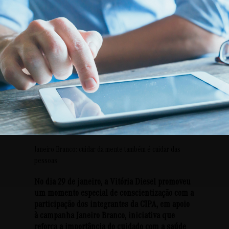
Janeiro Branco: cuidar da mente também é cuidar das
pessoas
No dia
29 de janeiro
, a Vitória Diesel promoveu
um momento especial de conscientização com a
participação dos integrantes da
CIPA
, em apoio
à campanha
Janeiro Branco
, iniciativa que
reforça a importância do cuidado com a saúde