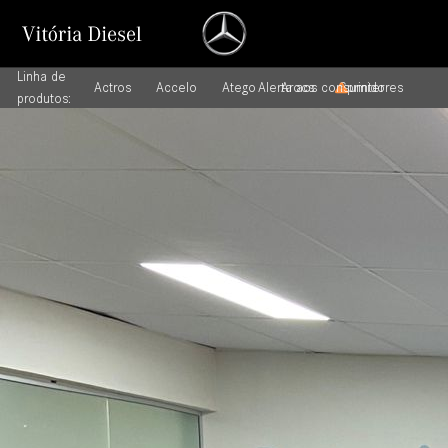
Linha de
Actros
Accelo
Atego
Alerta aos consumidores
Arocs
Sprinter
produtos: