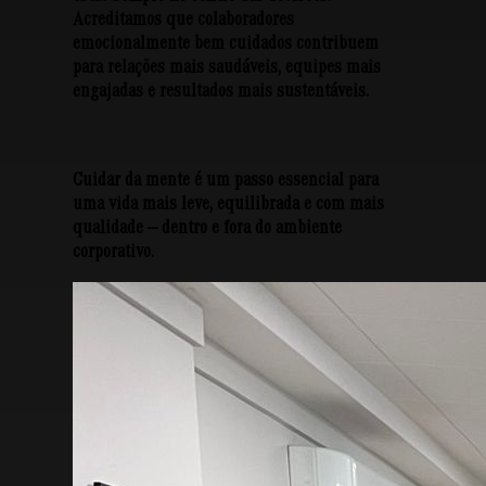
Acreditamos que colaboradores
emocionalmente bem cuidados contribuem
para relações mais saudáveis, equipes mais
engajadas e resultados mais sustentáveis.
Cuidar da mente é um passo essencial para
uma vida mais leve, equilibrada e com mais
qualidade — dentro e fora do ambiente
corporativo.